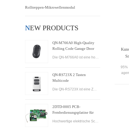
Rolltreppen-Mikrowellenmodul
NEW PRODUCTS
QN-M766A0 High-Quality
Rolling Code Garage Door
Kuns
Remote Control
Sm
Die QN-M766A0 ist eine hochwertige Rollcode-Garagentor-Fernbedienung, die auf Benutzerfreundlichkeit und Komfort ausgelegt ist. Es verfügt über fortschrittliche Technologie, die maximale Sicherheit und Zuverlässigkeit gewährleistet, mit einem Rolling-Code
95% S
agen
QN-RS723X 2 Tasten
any p
Multicode
Die QN-RS723X ist eine Zwei-Tasten-Fernbedienung, die für die Verwendung mit automatischen Garagentoren und -toren entwickelt wurde. Es bietet eine Reihe von Funktionen, die es zu einer vielseitigen und zuverlässigen Option zur Steuerung mehrerer Geräte m
2DTD-0005 PCB-
Fernbedienungsplatine für
automatische Abstellgleis-
Hochwertige elektrische Schiebetorsteuerung AC200-260V 50/60Hz Motor Schiebetoröffner Steuerplatine Schiebetorsteuerung.
Toröffner