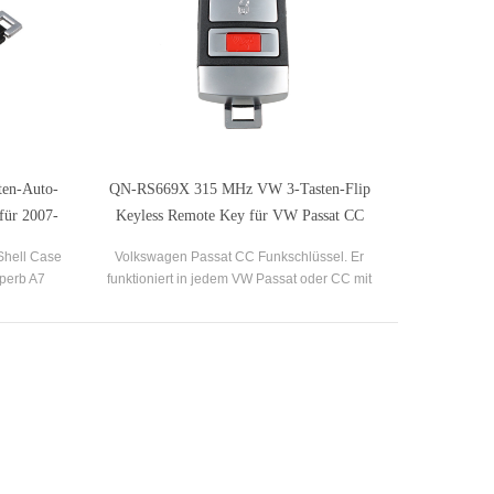
en-Auto-
QN-RS669X 315 MHz VW 3-Tasten-Flip
für 2007-
Keyless Remote Key für VW Passat CC
t
Shell Case
Volkswagen Passat CC Funkschlüssel. Er
perb A7
funktioniert in jedem VW Passat oder CC mit
der gleichen 3-Tasten-Fernbedienung ab Werk.