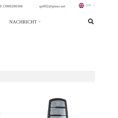
EN
6 13960286508
qn002@qinuo.net
NACHRICHT