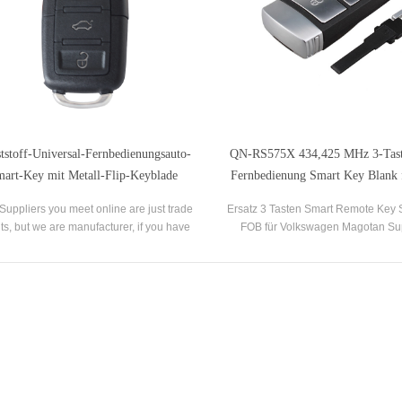
tstoff-Universal-Fernbedienungsauto-
QN-RS575X 434,425 MHz 3-Tast
art-Key mit Metall-Flip-Keyblade
Fernbedienung Smart Key Blank 
2015 VW Magotan Passa
uppliers you meet online are just trade
Ersatz 3 Tasten Smart Remote Key 
ts, but we are manufacturer, if you have
FOB für Volkswagen Magotan Su
roblem on the car key replacements, we
Passat B8 2015–2018
will be the right person for you!