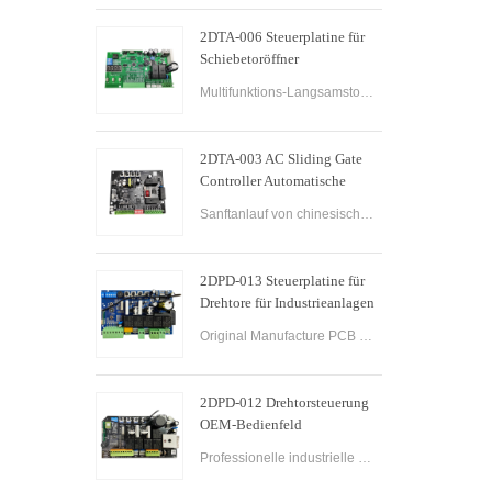
2DTA-006 Steuerplatine für
Schiebetoröffner
Schiebetorsteuerung
Multifunktions-Langsamstopp-Steuerplatine für Schiebetoröffner Schiebetoröffner-Steuerplatine Gate-PCB-Steuerplatine für Schiebetorantriebe.
2DTA-003 AC Sliding Gate
Controller Automatische
Schiebetor-Steuerplatine für
Sanftanlauf von chinesischen Herstellern
Toröffner
2DPD-013 Steuerplatine für
Drehtore für Industrieanlagen
mit Sanftanlauf
Original Manufacture PCB Control Board Smart Home Automation System AC24V Swing Gate Control Board for Automatic Swing Gate Opener
2DPD-012 Drehtorsteuerung
OEM-Bedienfeld
Drehtormotor-Steuerplatine
Professionelle industrielle Drehtorsteuerung PCBA-Steuerplatinenfabrik und industrieller Steuerplatinen-OEM-PCBA-Service.