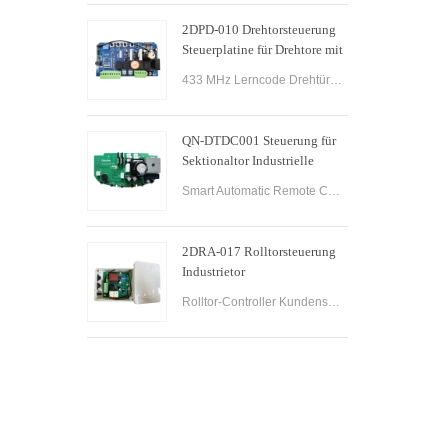
2DPD-010 Drehtorsteuerung
Steuerplatine für Drehtore mit
220-V-Wechselstrom-
433 MHz Lerncode Drehtür-Wireless-Empfänger-Controller Steuerplatine für automatisches Türsystem Drehtoröffner
Leiterplatten
QN-DTDC001 Steuerung für
Sektionaltor Industrielle
Sektionaltoröffner
Smart Automatic Remote Control Garage Rolling Rollladenöffner Electric Dual Arm Control Board Swing Door Automatic Sectional Gate Opener Controller.
Steuerplatine
2DRA-017 Rolltorsteuerung
Industrietor
Wechselstrommotor Rolltor-
Rolltor-Controller Kundenspezifischer konkurrenzfähiger Preis PCB-Steuerplatine für Rollgaragentor-Tormotoröffner.
Steuerplatine