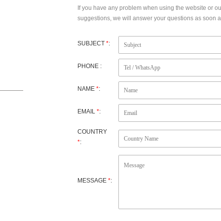
If you have any problem when using the website or o
suggestions, we will answer your questions as soon as
SUBJECT
*
:
PHONE :
NAME
*
:
EMAIL
*
:
ujian
COUNTRY
*
:
MESSAGE
*
: