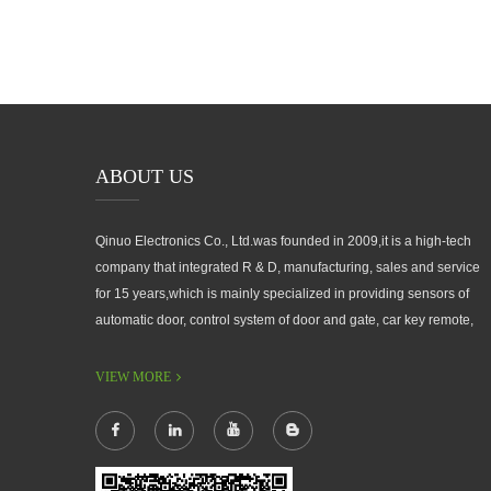
ABOUT US
Qinuo Electronics Co., Ltd.was founded in 2009,it is a high-tech
company that integrated R & D, manufacturing, sales and service
for 15 years,which is mainly specialized in providing sensors of
automatic door, control system of door and gate, car key remote,
auto parts etc. The company currently has four independent
brands: U-CONTROL, U-SENSORS, U-AUTOGATES and U-
VIEW MORE
AUTOKEYS.