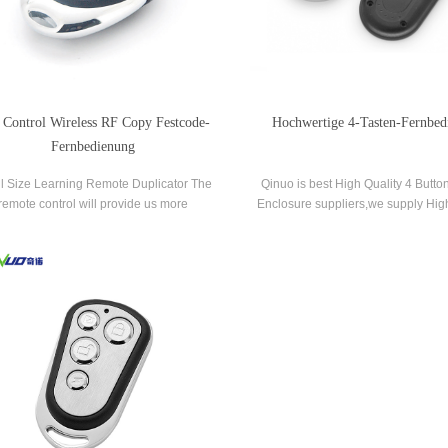
 Control Wireless RF Copy Festcode-
Hochwertige 4-Tasten-Fernbed
Fernbedienung
l Size Learning Remote Duplicator The
Qinuo is best High Quality 4 Butt
remote control will provide us more
Enclosure suppliers,we supply High
ience, it was widely used for the barrier,
button remote enclosure for s
e and garage door. Under the efforts of
neers, the function is variant, it can be
ormal open/close the door like origin