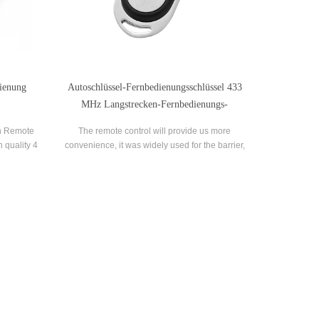
ienung
Autoschlüssel-Fernbedienungsschlüssel 433
MHz Langstrecken-Fernbedienungs-
Duplikator
on Remote
The remote control will provide us more
 quality 4
convenience, it was widely used for the barrier,
ale.
gate and garage door.