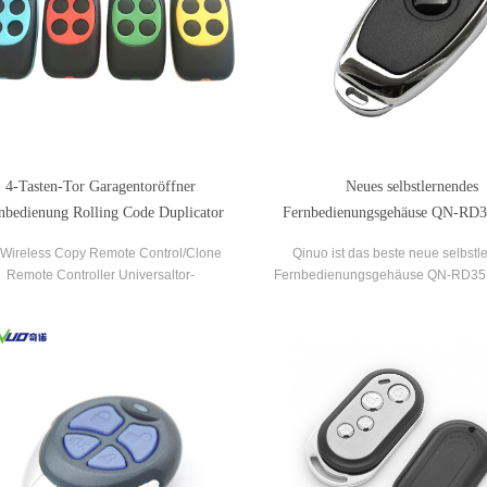
4-Tasten-Tor Garagentoröffner
Neues selbstlernendes
nbedienung Rolling Code Duplicator
Fernbedienungsgehäuse QN-RD
eine Schlüsselkopie von Anges
Wireless Copy Remote Control/Clone
Qinuo ist das beste neue selbst
Angesicht
Remote Controller Universaltor-
Fernbedienungsgehäuse QN-RD351
Fernbedienung/Garagentor-
Schlüssel von Angesicht zu Ang
ntroller/315MHZ/433MHZ Duplikator.
Kopienlieferanten, wir liefern e
Fernbedienungsgehäuse zum Ve