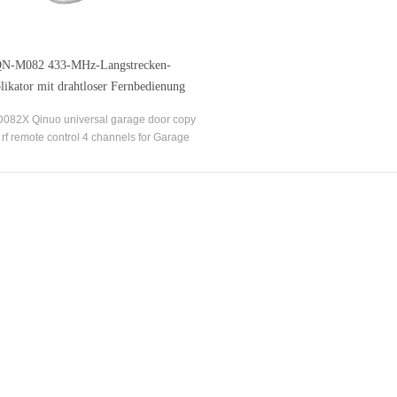
N-M082 433-MHz-Langstrecken-
likator mit drahtloser Fernbedienung
082X Qinuo universal garage door copy
rf remote control 4 channels for Garage
door opener