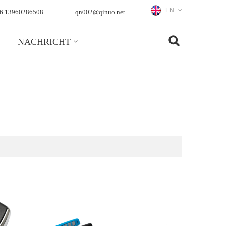
EN
6 13960286508
qn002@qinuo.net
NACHRICHT