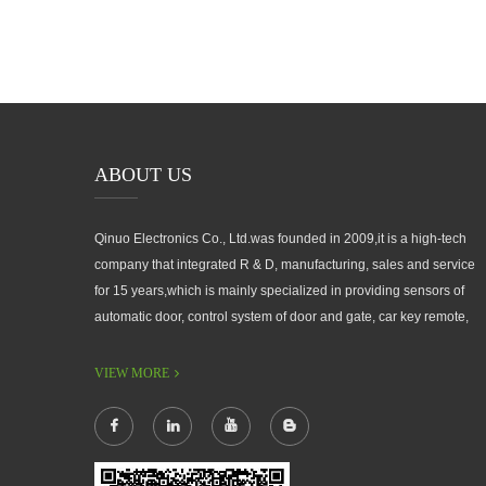
ABOUT US
Qinuo Electronics Co., Ltd.was founded in 2009,it is a high-tech
company that integrated R & D, manufacturing, sales and service
for 15 years,which is mainly specialized in providing sensors of
automatic door, control system of door and gate, car key remote,
auto parts etc. The company currently has four independent
brands: U-CONTROL, U-SENSORS, U-AUTOGATES and U-
VIEW MORE
AUTOKEYS.