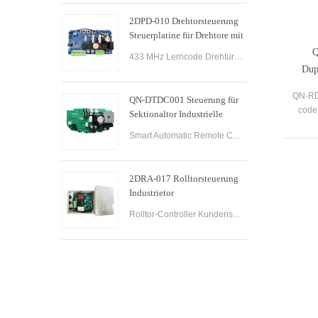
2DPD-010 Drehtorsteuerung
Steuerplatine für Drehtore mit
220-V-Wechselstrom-
Q
433 MHz Lerncode Drehtür-Wireless-Empfänger-Controller Steuerplatine für automatisches Türsystem Drehtoröffner
Leiterplatten
Dup
QN-RD
QN-DTDC001 Steuerung für
code 
Sektionaltor Industrielle
Sektionaltoröffner
Smart Automatic Remote Control Garage Rolling Rollladenöffner Electric Dual Arm Control Board Swing Door Automatic Sectional Gate Opener Controller.
Steuerplatine
2DRA-017 Rolltorsteuerung
Industrietor
Wechselstrommotor Rolltor-
Rolltor-Controller Kundenspezifischer konkurrenzfähiger Preis PCB-Steuerplatine für Rollgaragentor-Tormotoröffner.
Steuerplatine