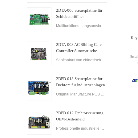
2DTA-006 Steuerplatine für
Schiebetoröffner
Schiebetorsteuerung
Multifunktions-Langsamstopp-Steuerplatine für Schiebetoröffner Schiebetoröffner-Steuerplatine Gate-PCB-Steuerplatine für Schiebetorantriebe.
Key
2DTA-003 AC Sliding Gate
Controller Automatische
Schiebetor-Steuerplatine für
Smal
Sanftanlauf von chinesischen Herstellern
Toröffner
conven
gat
2DPD-013 Steuerplatine für
engi
Drehtore für Industrieanlagen
n
mit Sanftanlauf
Original Manufacture PCB Control Board Smart Home Automation System AC24V Swing Gate Control Board for Automatic Swing Gate Opener
2DPD-012 Drehtorsteuerung
OEM-Bedienfeld
Drehtormotor-Steuerplatine
Professionelle industrielle Drehtorsteuerung PCBA-Steuerplatinenfabrik und industrieller Steuerplatinen-OEM-PCBA-Service.