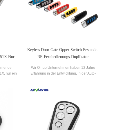
Keyless Door Gate Opper Switch Festcode-
351X Nur
RF-Fernbedienungs-Duplikator
icht zu
lernende
Wir Qinuo Unternehmen haben 12 Jahre
X, nur ein
Erfahrung in der Entwicklung, in der Auto-
esicht,
Fernbedienung, Mehrfrequenz-Controller,
in neues
Sender-Fernbedienung und so weiter.
rkauf.