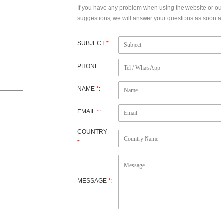
If you have any problem when using the website or o
suggestions, we will answer your questions as soon as
SUBJECT
*
:
PHONE :
NAME
*
:
EMAIL
*
:
ujian
COUNTRY
*
:
MESSAGE
*
: