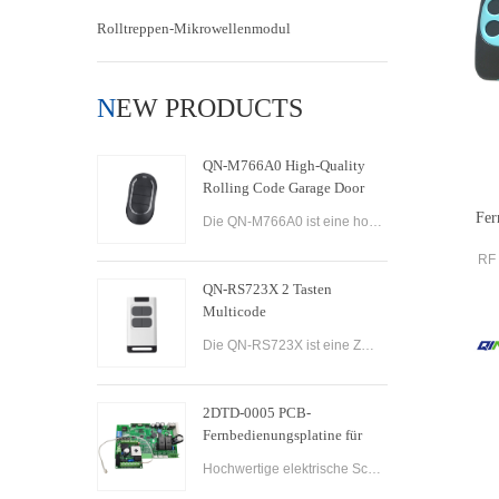
Rolltreppen-Mikrowellenmodul
NEW PRODUCTS
QN-M766A0 High-Quality
Rolling Code Garage Door
Remote Control
Fer
Die QN-M766A0 ist eine hochwertige Rollcode-Garagentor-Fernbedienung, die auf Benutzerfreundlichkeit und Komfort ausgelegt ist. Es verfügt über fortschrittliche Technologie, die maximale Sicherheit und Zuverlässigkeit gewährleistet, mit einem Rolling-Code
RF 
QN-RS723X 2 Tasten
Multicode
Co
Die QN-RS723X ist eine Zwei-Tasten-Fernbedienung, die für die Verwendung mit automatischen Garagentoren und -toren entwickelt wurde. Es bietet eine Reihe von Funktionen, die es zu einer vielseitigen und zuverlässigen Option zur Steuerung mehrerer Geräte m
2DTD-0005 PCB-
Fernbedienungsplatine für
automatische Abstellgleis-
Hochwertige elektrische Schiebetorsteuerung AC200-260V 50/60Hz Motor Schiebetoröffner Steuerplatine Schiebetorsteuerung.
Toröffner